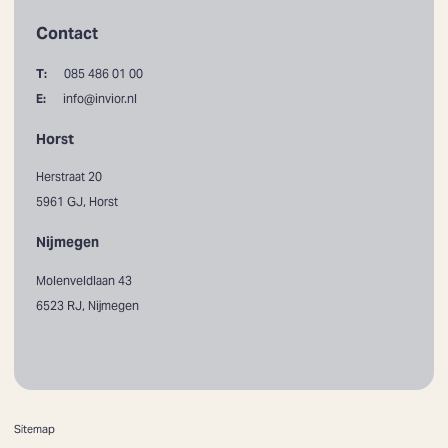
Contact
T:
085 486 01 00
E:
info@invior.nl
Horst
Herstraat 20
5961 GJ, Horst
Nijmegen
Molenveldlaan 43
6523 RJ, Nijmegen
Sitemap