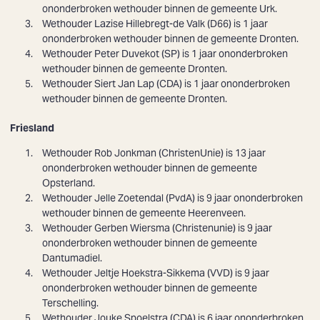
ononderbroken wethouder binnen de gemeente Urk.
Wethouder
Lazise Hillebregt-de Valk
(D66) is 1 jaar
ononderbroken wethouder binnen de gemeente Dronten.
Wethouder
Peter Duvekot
(SP) is 1 jaar ononderbroken
wethouder binnen de gemeente Dronten.
Wethouder
Siert Jan Lap
(CDA) is 1 jaar ononderbroken
wethouder binnen de gemeente Dronten.
Friesland
Wethouder Rob Jonkman (ChristenUnie) is 13 jaar
ononderbroken wethouder binnen de gemeente
Opsterland.
Wethouder
Jelle Zoetendal
(PvdA) is 9 jaar ononderbroken
wethouder binnen de gemeente Heerenveen.
Wethouder
Gerben Wiersma
(Christenunie) is 9 jaar
ononderbroken wethouder binnen de gemeente
Dantumadiel.
Wethouder
Jeltje Hoekstra-Sikkema
(VVD) is 9 jaar
ononderbroken wethouder binnen de gemeente
Terschelling.
Wethouder
Jouke Spoelstra
(CDA) is 6 jaar ononderbroken