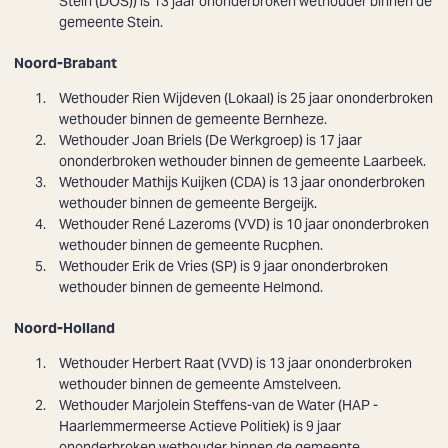
Stein (DOS)) is 13 jaar ononderbroken wethouder binnen de
gemeente Stein.
Noord-Brabant
Wethouder Rien Wijdeven (Lokaal) is 25 jaar ononderbroken
wethouder binnen de gemeente Bernheze.
Wethouder Joan Briels (De Werkgroep) is 17 jaar
Zoeken
ononderbroken wethouder binnen de gemeente Laarbeek.
Wethouder Mathijs Kuijken (CDA) is 13 jaar ononderbroken
wethouder binnen de gemeente Bergeijk.
Wethouder
René Lazeroms
(VVD) is 10 jaar ononderbroken
wethouder binnen de gemeente Rucphen.
Wethouder
Erik de Vries
(SP) is 9 jaar ononderbroken
wethouder binnen de gemeente Helmond.
Noord-Holland
Wethouder Herbert Raat (VVD) is 13 jaar ononderbroken
wethouder binnen de gemeente Amstelveen.
Wethouder
Marjolein Steffens-van de Water
(HAP -
Haarlemmermeerse Actieve Politiek) is 9 jaar
ononderbroken wethouder binnen de gemeente