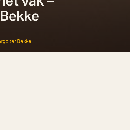
het vak –
 Bekke
argo ter Bekke
 topper van een vakgebied. We vragen wie ze zijn, wat ze doen en
s initiatiefnemer in het opzetten van een dataset in Zuid-Holland 
kernwoorden. Welke kernwoorden zouden dat zijn?
én les is die je wil meegeven aan iemand in uw vakgebied, wat zo