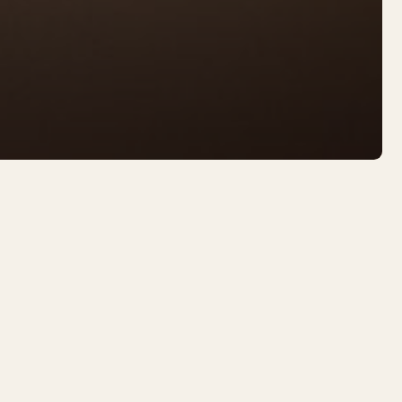
 wat hun meningen zijn over bepaalde dingen. Met
samen met Bestuurlijk Nederland.
u dat zijn?