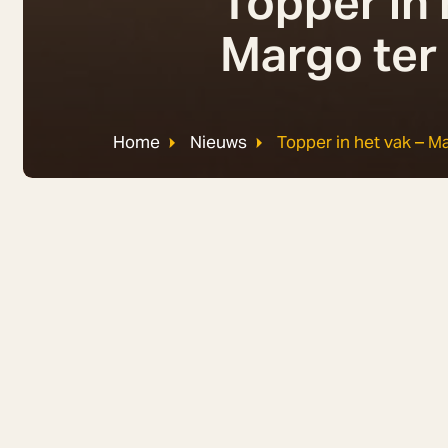
Topper in 
Margo ter
Home
Nieuws
Topper in het vak – M
Regelmatig stellen we een aantal vragen aan een
deze keer Margo ter Bekke aan het woord. Margo i
1.
Als mensen Margo moeten beschrijven in 3 
Denker, vasthoudend en nieuwsgierig.
2. Wat maakt je een topper in jouw vak? Als er é