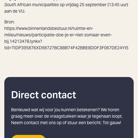
South African municipalities
op vrijdag 25 september (13:45 uur)
aan de VU.
Bron:
https://www.binnenlandsbestuur.nl/ruimte-en-
milieu/nieuws/participatie-doe-je-er-niet-zomaar-even-
bij.14213478.lynkx?
tid=TIDP395876XD98727BC88B74F42BBE8DDF3F067DE24YI5
Direct contact
Benieuwd wat wij voor jou kunnen betekenen? We horen
graag meer over de vraagstukken waar je tegenaan loopt.
Neem contact met ons op of stuur een bericht. Tot gauw!