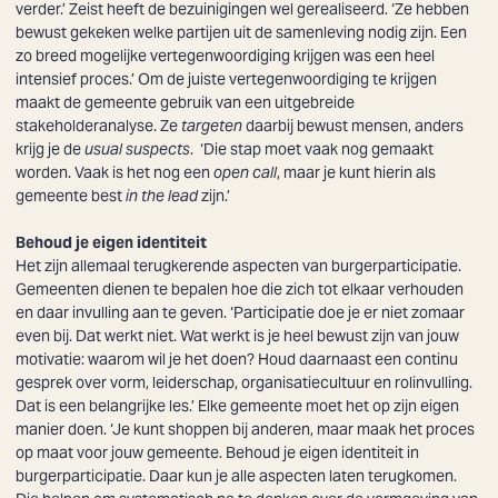
verder.’ Zeist heeft de bezuinigingen wel gerealiseerd. ‘Ze hebben
bewust gekeken welke partijen uit de samenleving nodig zijn. Een
Zoeken
zo breed mogelijke vertegenwoordiging krijgen was een heel
intensief proces.’ Om de juiste vertegenwoordiging te krijgen
maakt de gemeente gebruik van een uitgebreide
stakeholderanalyse. Ze
targeten
daarbij bewust mensen, anders
krijg je de
usual suspects
. ‘Die stap moet vaak nog gemaakt
worden. Vaak is het nog een
open call
, maar je kunt hierin als
gemeente best
in the lead
zijn.’
Behoud je eigen identiteit
Het zijn allemaal terugkerende aspecten van burgerparticipatie.
Gemeenten dienen te bepalen hoe die zich tot elkaar verhouden
en daar invulling aan te geven. ‘Participatie doe je er niet zomaar
even bij. Dat werkt niet. Wat werkt is je heel bewust zijn van jouw
motivatie: waarom wil je het doen? Houd daarnaast een continu
gesprek over vorm, leiderschap, organisatiecultuur en rolinvulling.
Dat is een belangrijke les.’ Elke gemeente moet het op zijn eigen
manier doen. ‘Je kunt shoppen bij anderen, maar maak het proces
op maat voor jouw gemeente. Behoud je eigen identiteit in
burgerparticipatie. Daar kun je alle aspecten laten terugkomen.