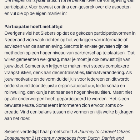
Die helpen om systematisch na te denken over de vormgeving van
participatie. Voer bewust continu een gesprek over die aspecten
en vul die op de eigen manier in.’
Participatie hoeft niet altijd
Overigens viel het Siebers op dat de gekozen participatievormen in
Nederland zich vaak richten op het verkrijgen van informatie of
adviezen van de samenleving. Slechts in enkele gevallen zijn de
methoden op een hoger niveau van partnerschap te plaatsen. ‘Dat
willen gemeenten wel graag, maar je moet je ook bewust zijn van
jouw doel. Gemeenten krijgen te maken met steeds complexere
vraagstukken, denk aan decentralisaties, klimaatverandering. Als
jouw motivatie en de vorm duidelijk is voor iedereen en dit wordt
ondersteund door de juiste organisatiecultuur, leiderschap en
rolinvulling, dan kun je het naar een hoger niveau tillen.’ Maar: niet
op alle onderwerpen hoeft geparticipeerd te worden. ‘Het is een
bewuste keuze. Soms leent informeren zich ervoor, soms co-
creatie. Vind een balans tussen die vormen en kijk welke bijdragen
aan het doel.’
Siebers verdedigt haar proefschrift
A Journey to Unravel Citizen
Engagement: 21st century practices from Dutch, Danish and