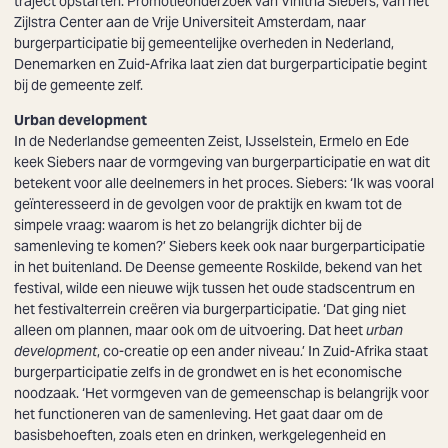
traject opstarten. Promotieonderzoek van Vinitha Siebers, van het
Zijlstra Center aan de Vrije Universiteit Amsterdam, naar
burgerparticipatie bij gemeentelijke overheden in Nederland,
Denemarken en Zuid-Afrika laat zien dat burgerparticipatie begint
bij de gemeente zelf.
Urban development
In de Nederlandse gemeenten Zeist, IJsselstein, Ermelo en Ede
keek Siebers naar de vormgeving van burgerparticipatie en wat dit
betekent voor alle deelnemers in het proces. Siebers: ‘Ik was vooral
geïnteresseerd in de gevolgen voor de praktijk en kwam tot de
simpele vraag: waarom is het zo belangrijk dichter bij de
samenleving te komen?’ Siebers keek ook naar burgerparticipatie
in het buitenland. De Deense gemeente Roskilde, bekend van het
festival, wilde een nieuwe wijk tussen het oude stadscentrum en
het festivalterrein creëren via burgerparticipatie. ‘Dat ging niet
alleen om plannen, maar ook om de uitvoering. Dat heet
urban
development
, co-creatie op een ander niveau.’ In Zuid-Afrika staat
burgerparticipatie zelfs in de grondwet en is het economische
noodzaak. ‘Het vormgeven van de gemeenschap is belangrijk voor
het functioneren van de samenleving. Het gaat daar om de
basisbehoeften, zoals eten en drinken, werkgelegenheid en