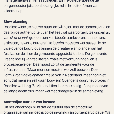
managementteam en raadsleden. En in Roskilde speelde de
burgemeester juist een belangrijke rol in het uitoefenen van
leiderschap.’
Slow planning
Roskilde wilde de nieuwe buurt ontwikkelen met de samenleving en
daarbij de authenticiteit van het festival waarborgen. ‘Ze gingen uit
van
slow planning
. Iedereen kon ideeën aanleveren: aannemers,
artiesten, gewone burgers.’ De ideeën moesten wel passen in de
visie over de buurt, dus binnen de creatieve ambiance van het
festival en de door de gemeente opgesteld kaders. De gemeente
vraagt hoe zij kan faciliteren, zoals met vergunningen, en is
procesbegeleider. Daarnaast zorgt de gemeente voor de
infrastructuur. ‘Maar mensen moeten wel zelf bouwen. Deze
vorm,
urban development
, zie je ook in Nederland, maar nog niet
echt dat mensen zelf gaan bouwen.’ Overigens duurt het proces in
Roskilde wel lang. Ze zijn er al tien jaar mee bezig. ‘Een proces van
de lange adem dus, maar wel met draagvlak in de samenleving.’
Ambtelijke cultuur van invloed
Uit het onderzoek blijkt dat de cultuur van de ambtelijke
organisatie van invloed is op de invulling van burgerparticipatie. ‘Als