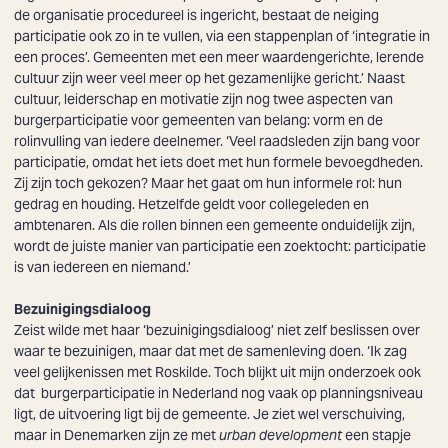
de organisatie procedureel is ingericht, bestaat de neiging
participatie ook zo in te vullen, via een stappenplan of ‘integratie in
een proces’. Gemeenten met een meer waardengerichte, lerende
cultuur zijn weer veel meer op het gezamenlijke gericht.’ Naast
cultuur, leiderschap en motivatie zijn nog twee aspecten van
burgerparticipatie voor gemeenten van belang: vorm en de
rolinvulling van iedere deelnemer. ‘Veel raadsleden zijn bang voor
participatie, omdat het iets doet met hun formele bevoegdheden.
Zij zijn toch gekozen? Maar het gaat om hun informele rol: hun
gedrag en houding. Hetzelfde geldt voor collegeleden en
ambtenaren. Als die rollen binnen een gemeente onduidelijk zijn,
wordt de juiste manier van participatie een zoektocht: participatie
is van iedereen en niemand.’
Bezuinigingsdialoog
Zeist wilde met haar ‘bezuinigingsdialoog’ niet zelf beslissen over
waar te bezuinigen, maar dat met de samenleving doen. ‘Ik zag
veel gelijkenissen met Roskilde. Toch blijkt uit mijn onderzoek ook
dat burgerparticipatie in Nederland nog vaak op planningsniveau
ligt, de uitvoering ligt bij de gemeente. Je ziet wel verschuiving,
maar in Denemarken zijn ze met
urban development
een stapje