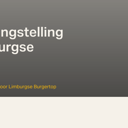
ngstelling
urgse
p
 voor Limburgse Burgertop
Limburg. Aanbevelingen en concrete oplossingen aandragen wa