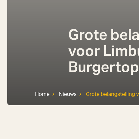
Grote bela
voor Limb
Burgerto
Home
Nieuws
Grote belangstelling
Meepraten en meedenken over de toekomst van 