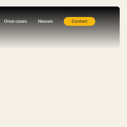
Onze cases
Nieuws
Contact