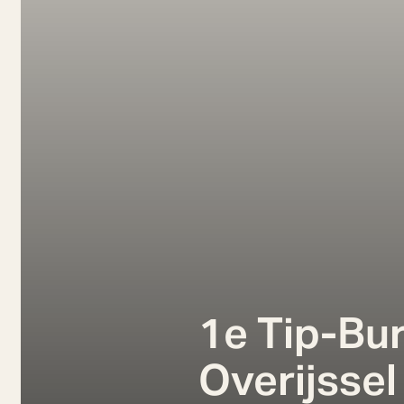
1e Tip-Bur
Overijssel