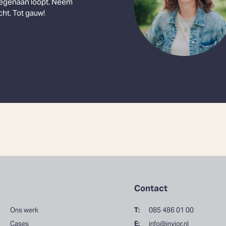
tegenaan loopt. Neem
cht. Tot gauw!
Contact
Ons werk
T:
085 486 01 00
Cases
E:
info@invior.nl